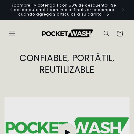
Ir
¡Compre 1 y obtenga 1 con 50% de descuento! ¡Se
Obte
directamente
aplica automáticamente al finalizar la compra
emergen
al contenido
cuando agrega 2 artículos a su carrito!
Carrito
CONFIABLE, PORTÁTIL,
REUTILIZABLE