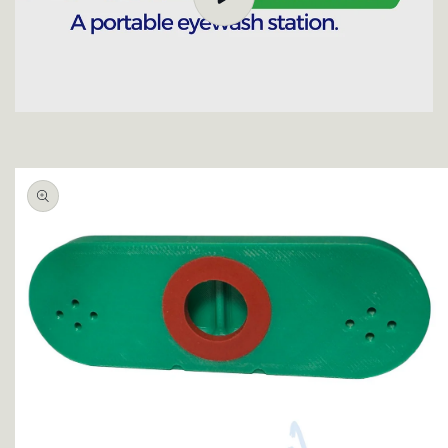
Ir
directamente
a la
información
del producto