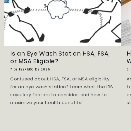
Is an Eye Wash Station HSA, FSA,
H
or MSA Eligible?
W
7 DE FEBRERO DE 2025
6 
Confused about HSA, FSA, or MSA eligibility
A
for an eye wash station? Learn what the IRS
t
says, key factors to consider, and how to
e
maximize your health benefits!
s