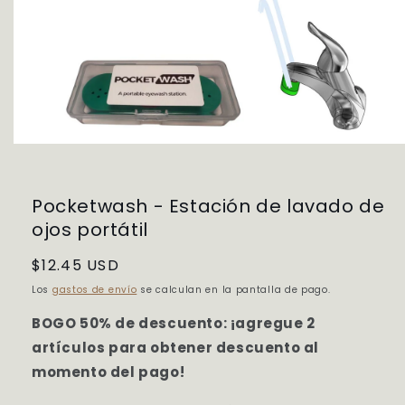
Abrir
elemento
multimedia
1
Pocketwash - Estación de lavado de
en
una
ojos portátil
ventana
modal
Precio
$12.45 USD
habitual
Los
gastos de envío
se calculan en la pantalla de pago.
BOGO 50% de descuento: ¡agregue 2
artículos para obtener descuento al
momento del pago!